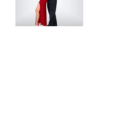
Dansworkshop
Organiseer je een evenement?
Geef je familie, vrienden of
collega's de leuke ervaring van een
dansworkshop.
Leren dansen is bewezen een
fantastische teambuildingactiviteit
te zijn en een kans om de
onderlinge band te versterken en
veel plezier te hebben.
Een dansworkshop is de perfecte
manier om je evenement of feest
te beginnen en iedereen in